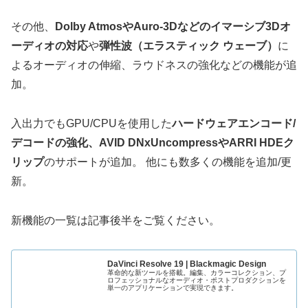
その他、
Dolby AtmosやAuro-3Dなどのイマーシブ3Dオ
ーディオの対応
や
弾性波（エラスティック ウェーブ）
に
よるオーディオの伸縮、ラウドネスの強化などの機能が追
加。
入出力でもGPU/CPUを使用した
ハードウェアエンコード/
デコードの強化、AVID DNxUncompressやARRI HDEク
リップ
のサポートが追加。 他にも数多くの機能を追加/更
新。
新機能の一覧は記事後半をご覧ください。
DaVinci Resolve 19 | Blackmagic Design
革命的な新ツールを搭載。編集、カラーコレクション、プ
ロフェッショナルなオーディオ・ポストプロダクションを
単一のアプリケーションで実現できます。