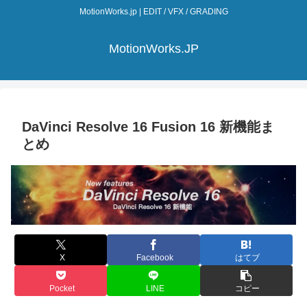
MotionWorks.jp | EDIT / VFX / GRADING
MotionWorks.JP
DaVinci Resolve 16 Fusion 16 新機能ま
とめ
X
Facebook
はてブ
Pocket
LINE
コピー