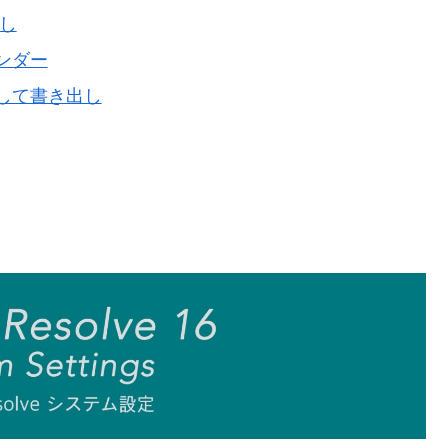
し
ンダー
して書き出し