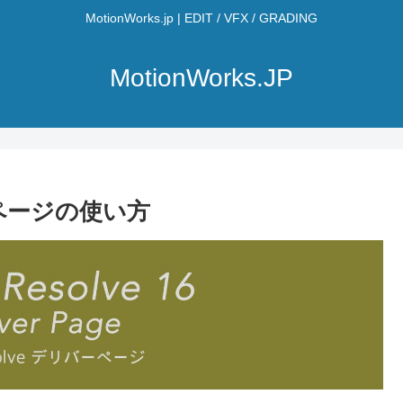
MotionWorks.jp | EDIT / VFX / GRADING
MotionWorks.JP
バー ページの使い方