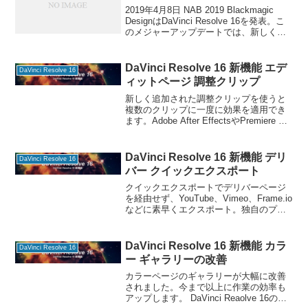
2019年4月8日 NAB 2019 Blackmagic
DesignはDaVinci Resolve 16を発表。こ
のメジャーアップデートでは、新しく
「カット」ページが加わり今まで以上に
迅速に編集できます。 DaVinci Resolv
DaVinci Resolve 16 新機能 エデ
DaVinci Resolve 16
ィットページ 調整クリップ
新しく追加された調整クリップを使うと
複数のクリップに一度に効果を適用でき
ます。Adobe After EffectsやPremiere Pro
の調整レイヤーのような効果です。
DaVinci Reaolve 16の情報をマガジンで
公開中！
DaVinci Resolve 16 新機能 デリ
DaVinci Resolve 16
バー クイックエクスポート
クイックエクスポートでデリバーページ
を経由せず、YouTube、Vimeo、Frame.io
などに素早くエクスポート。独自のプリ
セットを追加できます。 DaVinci Reaolve
16の情報をマガジンで公開中！ タイムラ
インにイン点とア
DaVinci Resolve 16 新機能 カラ
DaVinci Resolve 16
ー ギャラリーの改善
カラーページのギャラリーが大幅に改善
されました。今まで以上に作業の効率も
アップします。 DaVinci Reaolve 16の情