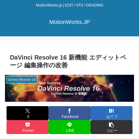
MotionWorks.jp | EDIT / VFX / GRADING
MotionWorks.JP
DaVinci Resolve 16 新機能 エディットペ
ージ 編集操作の改善
DaVinci Resolve 16
X
Facebook
はてブ
Pocket
LINE
コピー