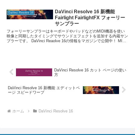
報をマガジンで公開中！ ギャラリーのイ
ンターフェースが大幅に改善。スチルの
整理が今まで以上に簡単になりました。
DaVinci Resolve 16 新機能
DaVinci Resolve 16
Fairlight FairlightFX フォーリー
サンプラー
フォーリーサンプラーはキーボードやパッドなどのMIDI機器を使い
映像と同期したタイミングでサウンドエフェクトを追加する内蔵サン
プラーです。 DaVinci Reaolve 16の情報をマガジンで公開中！ MIDI
コントローラーを使い再生した
DaVinci Resolve 16 カット ページの使い
方
DaVinci Resolve 16 新機能 エディットペ
ージ スピードワープ
ホーム
DaVinci Resolve 16