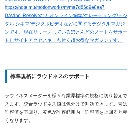
https://note.mu/motionworks/m/ma7d86d9e8aa7
DaVinci Resolveなどオンライン編集/グレーディング/デジ
タル シネマ/デジタルビデオなどに関するデジタルマガジ
ンです。現在リリースしているほとんどのノートをサポー
トしサイトアクセスキーも付く超お得なマガジンです。
標準規格にラウドネスのサポート
ラウドネスメーターを様々な業界標準の規格に切り替えで
きます。統合ラウドネス値は色分けで判断できます。青は
許容値を下回り、黄色が許容範囲内、許容値を上回ると赤
くなります。