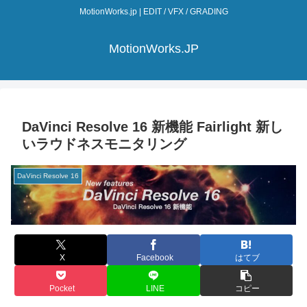
MotionWorks.jp | EDIT / VFX / GRADING
MotionWorks.JP
DaVinci Resolve 16 新機能 Fairlight 新し
いラウドネスモニタリング
DaVinci Resolve 16
X
Facebook
はてブ
Pocket
LINE
コピー