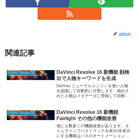
admin
関連記事
DaVinci Resolve 16 新機能 顔検
DaVinci Resolve 16
出で人物キーワードを生成
DaVinci ニューラルエンジンを使い人物
を認識して自動的に分類します。抽出さ
れた人物はメタデータに登録して自動作
成されたスマートビンで見つけることが
できます。 DaVinci Reaolve 16の情報を
マガジンで公開中！ まず、メディ
DaVinci Resolve 16 新機能
DaVinci Resolve 16
Fairlight その他の機能改善
他にも数多くの機能改善があります。タ
イムラインでバストラックを表示/非表示
にする機能はバスのオートメーションで