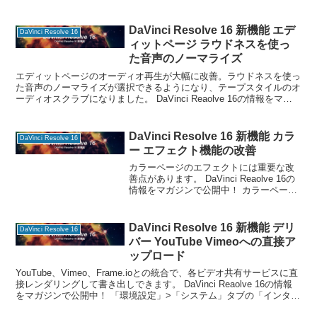
有効。タイムラインの波形表示も他のペ
ージと同じくフル波形で表示できます。
DaVinci Reaolve 16の情報をマガジンで
DaVinci Resolve 16 新機能 エデ
DaVinci Resolve 16
公
ィットページ ラウドネスを使っ
た音声のノーマライズ
エディットページのオーディオ再生が大幅に改善。ラウドネスを使っ
た音声のノーマライズが選択できるようになり、テープスタイルのオ
ーディオスクラブになりました。 DaVinci Reaolve 16の情報をマガ
ジンで公開中！ オーディオレベルのノ
DaVinci Resolve 16 新機能 カラ
DaVinci Resolve 16
ー エフェクト機能の改善
カラーページのエフェクトには重要な改
善点があります。 DaVinci Reaolve 16の
情報をマガジンで公開中！ カラーページ
のキーフレームエディタでResolveFXと
OpenFXのキーフレームの表示と編集をサ
ポートします。 コレクタ
DaVinci Resolve 16 新機能 デリ
DaVinci Resolve 16
バー YouTube Vimeoへの直接ア
ップロード
YouTube、Vimeo、Frame.ioとの統合で、各ビデオ共有サービスに直
接レンダリングして書き出しできます。 DaVinci Reaolve 16の情報
をマガジンで公開中！ 「環境設定」>「システム」タブの「インター
ネットアカウント