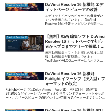
DaVinci Resolve 16 新機能 エデ
DaVinci Resolve 16
ィットページ ビューアの改善
エディットページのビューアの機能がい
くつか改善されています。 DaVinci
Reaolve 16の情報をマガジンで公開中！
トランスポートコントロールやJKLキー
で操作した時にリアルタイム以上の速度
で再生すると、ビューアのフレーム数表
【無料】動画 編集ソフト DaVinci
DaVinci Resolve 16
示の
Resolve 16 カットページで初心
者からプロまでフリーで簡単！最
速 映像編集
無料動画編集ソフトをお探しの皆様に朗
報！動画編集が超簡単にできます！
YouTuberやVLOGユーザーにもオスス
メ！ どれを使ってイイかわからない、無
料だけど難しい、試してみたいけど有料
しか無い…とお困りの方、オススメの動
DaVinci Resolve 16 新機能
DaVinci Resolve 16
画編集ソフトがあ
Fairlight イマーシブ（没入型）フ
ォーマットの設定
FairlightページではDolby Atmos、Auro-3D、MPEG-H、SMPTE
ST.2098などイマーシブオーディオやサラウンドフォーマットをサポ
ート。スペースビューで仮想化された空間内でメーターポジションが
可視化されます。
DaVinci Resolve 16 新機能 デリ