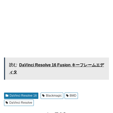
読む
DaVinci Resolve 16 Fusion キーフレームエデ
ィタ
DaVinci Resolve 16
Blackmagic
BMD
DaVinci Resolve