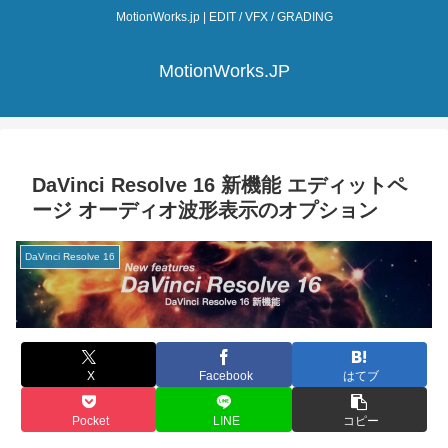
MotionWorks.jp | EDIT / VFX / GRADING
MotionWorks.JP
DaVinci Resolve 16 新機能 エディットペ
ージ オーディオ波形表示のオプション
DaVinci Resolve 16
X
Facebook
はてブ
Pocket
LINE
コピー