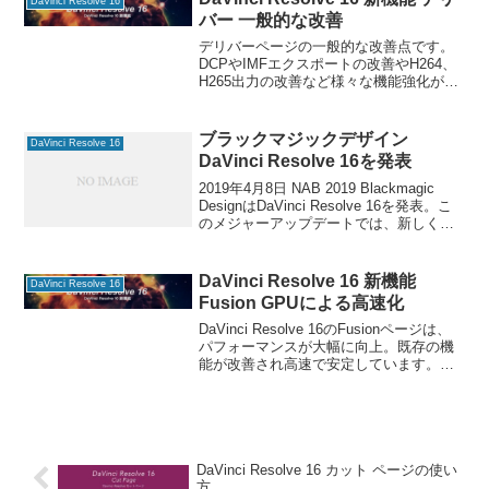
DaVinci Resolve 16
バー 一般的な改善
デリバーページの一般的な改善点です。
DCPやIMFエクスポートの改善やH264、
H265出力の改善など様々な機能強化が含
まれます。 DaVinci Reaolve 16の情報を
マガジンで公開中！ ビューアのオプショ
ンの「レンダー中の更新」
ブラックマジックデザイン
DaVinci Resolve 16
DaVinci Resolve 16を発表
2019年4月8日 NAB 2019 Blackmagic
DesignはDaVinci Resolve 16を発表。こ
のメジャーアップデートでは、新しく
「カット」ページが加わり今まで以上に
迅速に編集できます。 DaVinci Resolv
DaVinci Resolve 16 新機能
DaVinci Resolve 16
Fusion GPUによる高速化
DaVinci Resolve 16のFusionページは、
パフォーマンスが大幅に向上。既存の機
能が改善され高速で安定しています。
DaVinci Reaolve 16の情報をマガジンで
公開中！ 最もよく使われるノードがGPU
で高速化されま
DaVinci Resolve 16 カット ページの使い
方