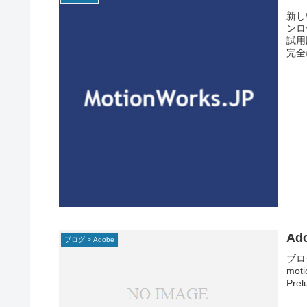
新し
ンロ
試用
完全
Ad
ブログ > Adobe
ブログ
mot
Pre