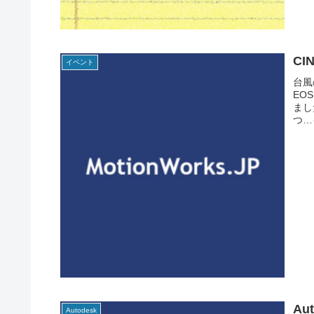
CI
イベント
台風
EO
まし
つ…
Au
Autodesk