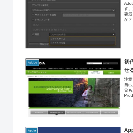
Ad
す。
要最
がテ
初代
Adobe
せ
注意
自己
合も
Pro
Ap
Apple