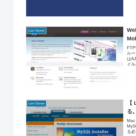
W
Lion Server
Mol
FT
ルー
はA
イル
【 
Lion Server
る
Mac
My
る必要