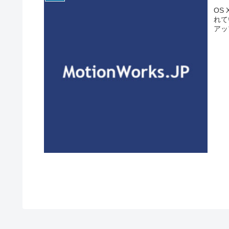
OS
れてい
アッ