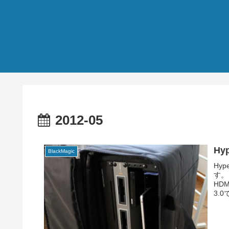
2012-05
Hy
BlackMagic
Hy
す。
HD
3.0