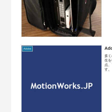
Ad
Adobe
多く
生を
点、
す。