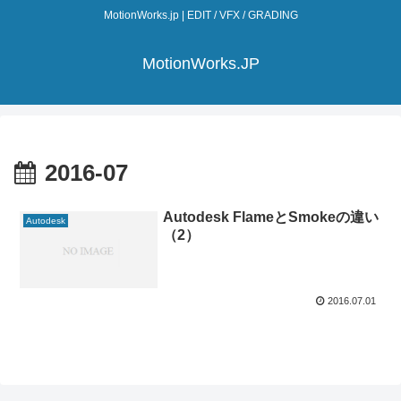
MotionWorks.jp | EDIT / VFX / GRADING
MotionWorks.JP
2016-07
Autodesk FlameとSmokeの違い
Autodesk
（2）
2016.07.01