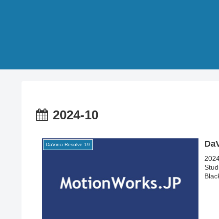
2024-10
Da
DaVinci Resolve 19
202
St
Bl