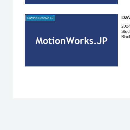
Da
DaVinci Resolve 19
202
St
Bl