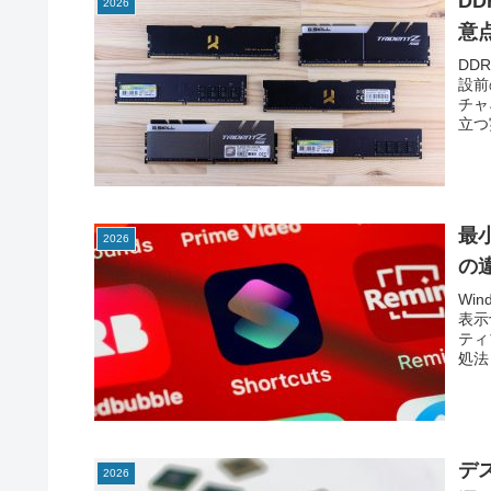
D
2026
意
DD
設前
チャ
立つ
最
2026
の
Wi
表示
ティ
処法
デ
2026