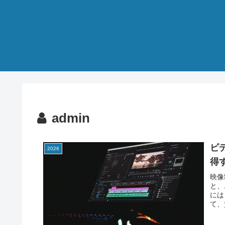
admin
ビ
2026
得
映像
と、
には
て、