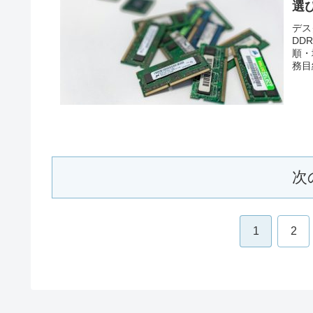
選
デス
DD
順・
務目
次
1
2