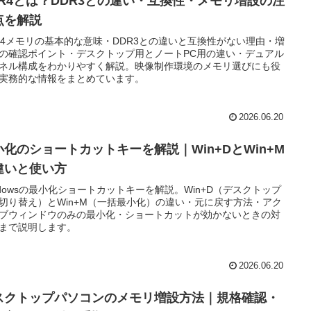
DR4とは？DDR3との違い・互換性・メモリ増設の注
点を解説
R4メモリの基本的な意味・DDR3との違いと互換性がない理由・増
の確認ポイント・デスクトップ用とノートPC用の違い・デュアル
ネル構成をわかりやすく解説。映像制作環境のメモリ選びにも役
実務的な情報をまとめています。
2026.06.20
小化のショートカットキーを解説｜Win+DとWin+M
違いと使い方
ndowsの最小化ショートカットキーを解説。Win+D（デスクトップ
切り替え）とWin+M（一括最小化）の違い・元に戻す方法・アク
ブウィンドウのみの最小化・ショートカットが効かないときの対
まで説明します。
2026.06.20
スクトップパソコンのメモリ増設方法｜規格確認・