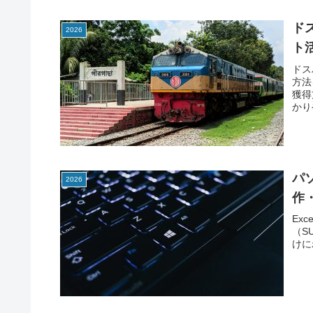
ド
2026
ト
ドス
方法
獲得
かり
パ
2026
作
Ex
（S
けに