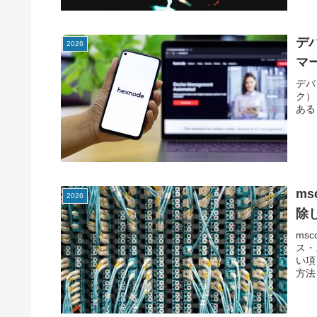
デ
2026
マ
デバ
ク）
ある
m
2026
除
ms
ス・
い項
方法