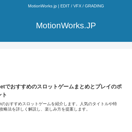
MotionWorks.jp | EDIT / VFX / GRADING
MotionWorks.JP
xbetでおすすめのスロットゲームまとめとプレイのポ
ント
betのおすすめスロットゲームを紹介します。人気のタイトルや特
攻略法を詳しく解説し、楽しみ方を提案します。