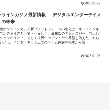
2026.01.22
ンラインカジノ最新情報 — デジタルエンターテイメ
トの未来
頭オンラインカジノ新プラットフォームの進化は、オンラインギ
ブルのあり方を一変させました。最先端のテクノロジー、向上し
クセシビリティ、そして世界中のプレイヤー基盤を備えたこれら
ジノは、インターネット上でのゲーム体験を根本から変...
2026.01.08