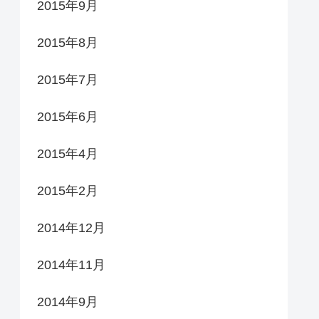
2015年9月
2015年8月
2015年7月
2015年6月
2015年4月
2015年2月
2014年12月
2014年11月
2014年9月