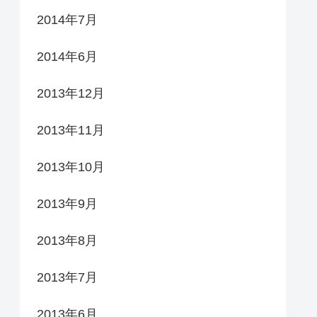
2014年7月
2014年6月
2013年12月
2013年11月
2013年10月
2013年9月
2013年8月
2013年7月
2013年6月