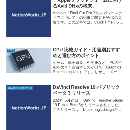
「Appleプラットフォームにおけ
るAvid DNxの将来」
Appleの「Final Cut Pro Xのレガシーメデ
ィアについて」の記事に関するAVIDの見
解です。この記事では、QuickTime 7ライ
ブラリの廃止に伴うバックアップの準備
の中に、レガシーメディアとして「Avid
DNxHD/HR
GPU 比較ガイド・用途別おすす
2025
めと選び方のポイント
ゲーム、動画編集、AI開発など、PCの性
能を大きく左右するのがGPU（Graphics
Processing Unit）です。しかし、メーカ
ーやモデルが多く、性能差や価格差も大
きいため、どれを選べばいいのか迷う人
は少なくありません。この記事...
DaVinci Resolve 19 パブリック
DaVinci Resolve 19
ベータ 3 リリース
2024年5月24日： DaVinci Resolve Studio
19 Public Beta 3がリリースされました。
このリリースは、Blackmagicdesignのサ
ポートウェブサイトから無償で利用でき
ます。 2024年6月6日：