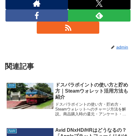
admin
関連記事
ドスパラポイントの使い方と貯め
2026
方｜Steamウォレット活用方法も
紹介
ドスパラポイントの使い方・貯め方・
Steamウォレットへのチャージ方法を解
説。商品購入時の還元・アンケート・来
店チェックインでの獲得方法と、ポイン
ト利用時の注意点・有効期限管理のポイ
ントをわかりやすくまとめています。
Avid DNxHD/HRはどうなるの？
Apple