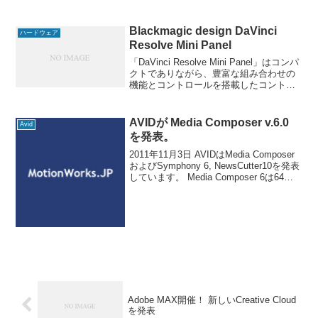
Blackmagic design DaVinci
ハードウェア
Resolve Mini Panel
「DaVinci Resolve Mini Panel」はコンパ
クトでありながら、豊富な組み合わせの
機能とコントロールを搭載したコントロ
ールパネルです。「DaVinci Resolve
Micro Panel」と同様、3つのプロ仕様の
トラッ
AVIDが Media Composer v.6.0
Avid
を発表。
2011年11月3日 AVIDはMedia Composer
およびSymphony 6, NewsCutter10を発表
しています。 Media Composer 6は64ビ
ットネイティブで動作します。十分なパ
フォーマンスを得るためにOSも
Adobe MAX開催！ 新しいCreative Cloud
を発表