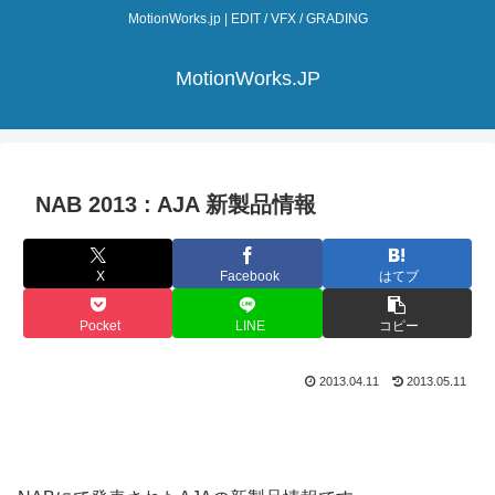
MotionWorks.jp | EDIT / VFX / GRADING
MotionWorks.JP
NAB 2013 : AJA 新製品情報
X
Facebook
はてブ
Pocket
LINE
コピー
2013.04.11
2013.05.11