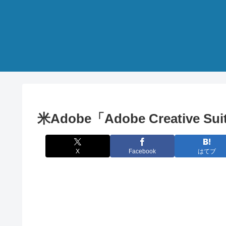
米Adobe「Adobe Creative S
X
Facebook
はてブ