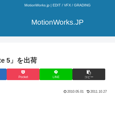
MotionWorks.jp | EDIT / VFX / GRADING
MotionWorks.JP
uite 5」を出荷
Pocket
LINE
コピー
2010.05.01
2011.10.27