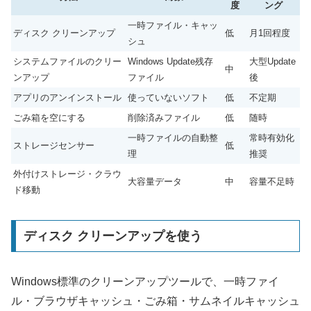
度
ング
一時ファイル・キャッ
ディスク クリーンアップ
低
月1回程度
シュ
システムファイルのクリー
Windows Update残存
大型Update
中
ンアップ
ファイル
後
アプリのアンインストール
使っていないソフト
低
不定期
ごみ箱を空にする
削除済みファイル
低
随時
一時ファイルの自動整
常時有効化
ストレージセンサー
低
理
推奨
外付けストレージ・クラウ
大容量データ
中
容量不足時
ド移動
ディスク クリーンアップを使う
Windows標準のクリーンアップツールで、一時ファイ
ル・ブラウザキャッシュ・ごみ箱・サムネイルキャッシュ