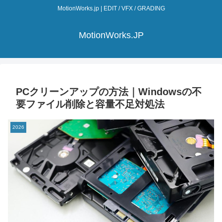
MotionWorks.jp | EDIT / VFX / GRADING
MotionWorks.JP
PCクリーンアップの方法｜Windowsの不
要ファイル削除と容量不足対処法
2026