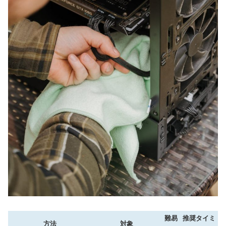
難易
推奨タイミ
方法
対象