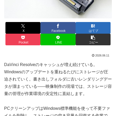
X
Facebook
はてブ
Pocket
LINE
コピー
2026.06.11
DaVinci Resolveのキャッシュが増え続けている。
Windowsのアップデートを重ねるたびにストレージが圧
迫されていく。書き出しフォルダに古いレンダリングデー
タが溜まっている——映像制作の現場では、ストレージ容
量の管理が作業環境の安定性に直結します。
PCクリーンアップはWindows標準機能を使って不要ファ
イルを削除し、ストレージの空き容量を回復する作業で