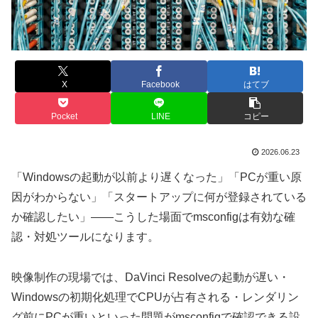
X
Facebook
はてブ
Pocket
LINE
コピー
2026.06.23
「Windowsの起動が以前より遅くなった」「PCが重い原
因がわからない」「スタートアップに何が登録されている
か確認したい」——こうした場面でmsconfigは有効な確
認・対処ツールになります。
映像制作の現場では、DaVinci Resolveの起動が遅い・
Windowsの初期化処理でCPUが占有される・レンダリン
グ前にPCが重いといった問題がmsconfigで確認できる設