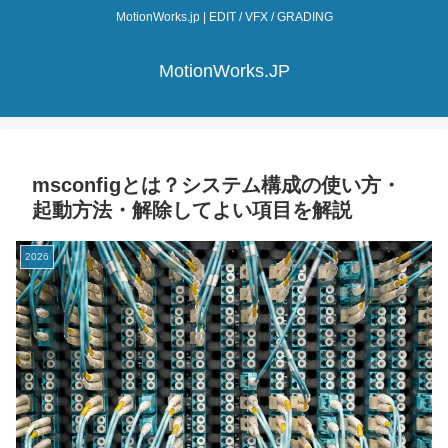
MotionWorks.jp | EDIT / VFX / GRADING
MotionWorks.JP
msconfigとは？システム構成の使い方・
起動方法・解除してよい項目を解説
2026