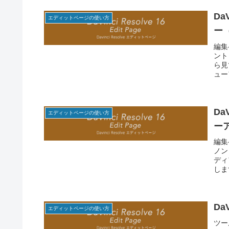
Da
エディットページの使い方
ー（
編集
ント
ら見
ュー
Da
エディットページの使い方
ー
編集
ノン
ディ
しま
Da
エディットページの使い方
ツー