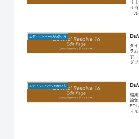
りま
り当
ール
Da
エディットページの使い方
タイ
ラム
す。
ダブ
Da
エディットページの使い方
編集
編集
ED
ィル