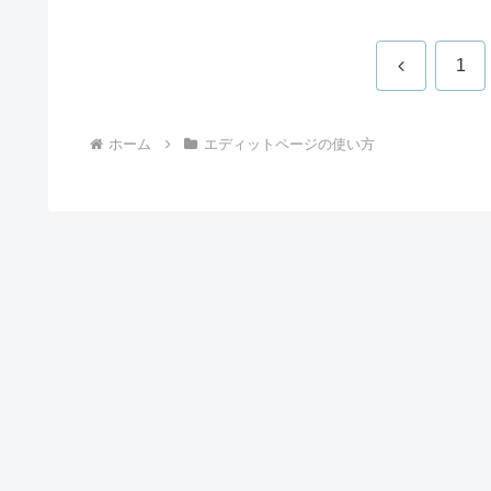
前
1
へ
ホーム
エディットページの使い方