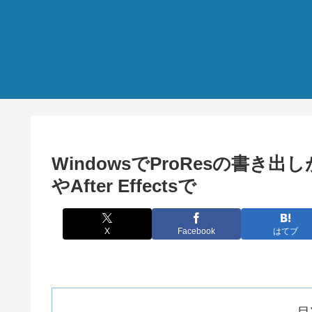
WindowsでProResの書き出しが可
やAfter Effectsで
X
Facebook
はてブ
目