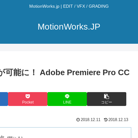
MotionWorks.jp | EDIT / VFX / GRADING
MotionWorks.JP
能に！ Adobe Premiere Pro CC
Pocket
LINE
コピー
2018.12.11
2018.12.13
次