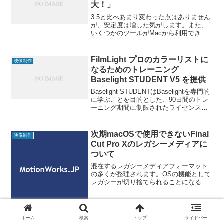
大！」
3.5と比べあまり変わった点はありません
が、安定度は増した気がします。また、
いくつかのツールがMacから利用できる
ようになっています。 そこで、ちょっと
使い方などをまとめてみました。 NDI (ネ
ットワークデバイスインターフェイス)
FilmLight プロのカラーリストに
映像制作
は、Ne
なるためのトレーニング
Baselight STUDENT V5 を提供
Baselight STUDENTはBaselightを専門的
に学ぶことを目的とした、90日間のトレ
ーニング期間に制限されたライセンスで
す。プロのカラーリストになるためのト
レーニングや他のアプリケーションから
Baselightに移行するため
次期macOSで使用できないFinal
映像制作
Cut Pro Xのレガシーメディアに
ついて
混在するレガシーメディアフォーマット
の多くが整理されます。OSの機能として
レガシーが切り捨てられることになるた
め、将来のバージョンアップに備え、ど
れがレガシーメディアかを把握すること
が重要です。 macOS Mojave以降にリリ
ースされる
ホーム
検索
トップ
サイドバー