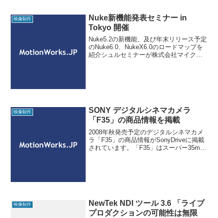
Nuke新機能発表セミナー in
映像制作
Tokyo 開催
Nuke5.2の新機能、及び年末リリース予定
のNuke6.0、NukeX6.0のロードマップを
紹介シュルセミナーが株式会社マイクロ
コム主催で行われます。国際フォーラム
G605会議室で7月1、2日行われThe
Foundry 社 Nukeプロ
SONY デジタルシネマカメラ
映像制作
「F35」の商品情報を掲載
2008年秋発売予定のデジタルシネマカメ
ラ「F35」の商品情報がSonyDriveに掲載
されています。「F35」はスーパー35mm
相当の単板CCDを搭載したデジタルシネ
マカメラで、単板CCD（RGB：
1,920×1,080ドット）を搭載。映
NewTek NDI ツール 3.6 「ライブ
映像制作
プロダクションの可能性は無限