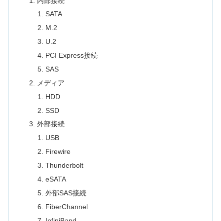
内部接続
SATA
M.2
U.2
PCI Express接続
SAS
メディア
HDD
SSD
外部接続
USB
Firewire
Thunderbolt
eSATA
外部SAS接続
FiberChannel
InfiniBand