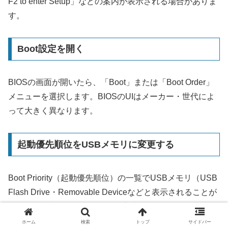
F2 to enter Setup」などの案内が表示される場合がありま
す。
Boot設定を開く
BIOSの画面が開いたら、「Boot」または「Boot Order」
メニューを選択します。BIOSのUIはメーカー・世代によ
って大きく異なります。
起動優先順位をUSBメモリに変更する
Boot Priority（起動優先順位）の一覧でUSBメモリ（USB
Flash Drive・Removable Deviceなどと表示されることが
ある）を最上位に移動します。方法は矢印キーで選択して
+
-
/
キーで順序変更するケースや、F5/F6キーで移動する
ホーム
検索
トップ
サイドバー