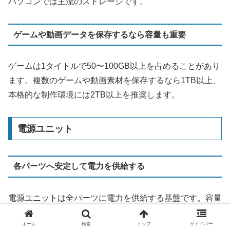
パソコンでは主流のストレージです。
ゲームや動画データを保存するなら容量も重要
ゲームは1タイトルで50〜100GB以上を占めることがあり
ます。複数のゲームや動画素材を保存するなら1TB以上、
本格的な制作環境には2TB以上を推奨します。
電源ユニット
各パーツへ安定して電力を供給する
電源ユニットは全パーツに電力を供給する基盤です。容量
が不足すると高負荷時に突然シャットダウンするトラブル
ホーム
検索
トップ
サイドバー
が発生します。