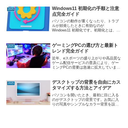
わせて手軽に容量を拡張できます。この
記事では、HDD 増設のメリット、手順、
Windows11 初期化の手順と注意
2025
必要な機材、注意...
点完全ガイド
パソコンの動作が重くなったり、トラブ
ルが頻発したときに有効なのが
Windows11 初期化です。初期化とは、PC
を購入時やインストール直後の状態に戻
すことを指します。これにより不要なア
プリや設定、ウイルスなどを一掃し、動
ゲーミングPCの選び方と最新ト
2025
作を改善できます。し...
レンド完全ガイド
近年、eスポーツの盛り上がりや高品質な
ゲーム配信サービスの普及により、ゲー
ミングPCの需要は急速に拡大していま
す。しかし、パーツ構成や性能の違いが
多く、どれを選べばよいか迷う方も多い
でしょう。この記事では、ゲーミングPC
デスクトップの背景を自由にカス
2025
の基礎知識から選び方...
タマイズする方法とアイデア
パソコンを開いたとき、最初に目に入る
のがデスクトップの背景です。お気に入
りの写真やシンプルなカラー背景を設定
することで、作業のモチベーションが上
がったり、目に優しい環境を作ったりで
きます。この記事では、デスクトップの
背景の設定方法、注意点、...