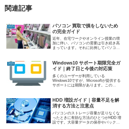
関連記事
パソコン 買取で損をしないため
2025
の完全ガイド
近年、在宅ワークやオンライン授業の増
加に伴い、パソコンの需要は引き続き高
まっています。それに比例してパソコン
買取の市場も活発化しており、不要にな
ったパソコンを手放す際に思わぬ高値が
つくこともあります。しかし、知識がな
Windows10 サポート期限完全ガ
2025
いまま売却すると、相場...
イド｜終了日と今後の対応策
多くのユーザーが利用している
Windows10ですが、Microsoftが提供する
サポートには期限があります。この
Windows10 サポート期限を過ぎると、セ
キュリティ更新や不具合修正が行われな
くなり、PCの安全性が大きく低下しま
HDD 増設ガイド｜容量不足を解
2025
す。この...
消する方法と注意点
パソコンのストレージ容量が足りなくな
ったときに有効な方法のひとつがHDD 増
設です。大容量データの保存やバックア
ップ、ゲームや動画編集など、用途に合