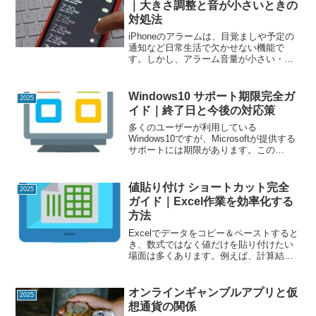
｜大きさ調整と音が小さいときの
対処法
iPhoneのアラームは、目覚ましや予定の
通知など日常生活で欠かせない機能で
す。しかし、アラーム音量が小さい・音
が大きすぎる・音が鳴らないなどの悩み
を抱える人も多くいます。この記事で
は、iPhone アラーム音量の基本設定と、
Windows10 サポート期限完全ガ
2025
音が小さい・鳴...
イド｜終了日と今後の対応策
多くのユーザーが利用している
Windows10ですが、Microsoftが提供する
サポートには期限があります。この
Windows10 サポート期限を過ぎると、セ
キュリティ更新や不具合修正が行われな
くなり、PCの安全性が大きく低下しま
値貼り付け ショートカット完全
2025
す。この...
ガイド｜Excel作業を効率化する
方法
Excelでデータをコピー＆ペーストすると
き、数式ではなく値だけを貼り付けたい
場面は多くあります。例えば、計算結果
だけを残して数式を消したいときや、別
のシートに静的データとして保存したい
ときです。この記事では、値貼り付け シ
オンラインギャンブルアプリと仮
2025
ョートカットの方...
想通貨の関係