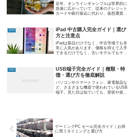
近年、オンラインギャンブルは世界的に
急速に広がっていて、従来のクレジット
カードや銀行振込に代わり、仮想通貨を
利用するプレイヤーが増えています。こ
れは、暗号資産は匿名性や送金スピード
に優れていて、従来の決済手段よりも便
iPad 中古購入完全ガイド｜選び
2025
利だと考える利用者が多い...
方と注意点
iPadは新品だけでなく、中古市場でも非
常に人気があります。価格を抑えて入手
できるだけでなく、古いモデルでも十分
な性能を持つため、用途によっては中古
品で十分という場合も多いです。この記
事では、iPad 中古を購入する際の選び
USB端子完全ガイド｜種類・特
2025
方、チェックポイ...
徴・選び方を徹底解説
パソコンやスマートフォン、家電製品な
ど、さまざまな機器で使われているUSB
端子。見た目は似ていても、形状や規格
によって転送速度や充電性能が大きく異
なります。この記事では、USB端子の種
類・特徴・用途・選び方を初心者にもわ
かりやすく解説します...
ゲーミングPC セール完全ガイド｜お得
に買うタイミングと選び方