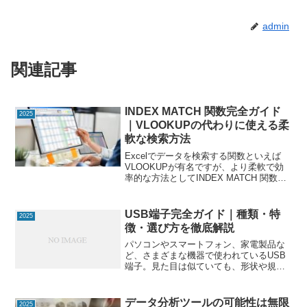
admin
関連記事
INDEX MATCH 関数完全ガイド
2025
｜VLOOKUPの代わりに使える柔
軟な検索方法
Excelでデータを検索する関数といえば
VLOOKUPが有名ですが、より柔軟で効
率的な方法としてINDEX MATCH 関数の
組み合わせが注目されています。特に列
の順序や挿入・削除に強く、複雑な条件
にも対応可能です。この記事では、
USB端子完全ガイド｜種類・特
2025
INDEX...
徴・選び方を徹底解説
パソコンやスマートフォン、家電製品な
ど、さまざまな機器で使われているUSB
端子。見た目は似ていても、形状や規格
によって転送速度や充電性能が大きく異
なります。この記事では、USB端子の種
類・特徴・用途・選び方を初心者にもわ
データ分析ツールの可能性は無限
2025