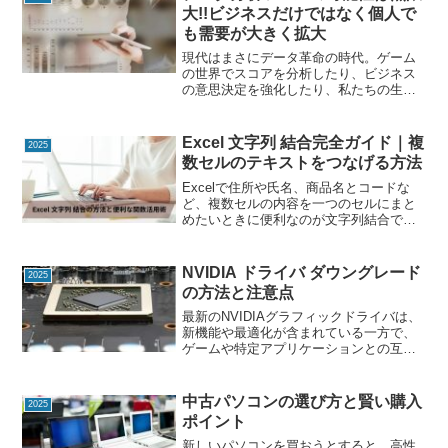
かりやすく解説します...
大!!ビジネスだけではなく個人で
も需要が大きく拡大
現代はまさにデータ革命の時代。ゲーム
の世界でスコアを分析したり、ビジネス
の意思決定を強化したり、私たちの生活
のあらゆる場面でデータは力を発揮して
います。特にDX（デジタル・トランスフ
ォーメーション）の進展に伴い、データ
Excel 文字列 結合完全ガイド｜複
2025
の活用は必要不可欠です...
数セルのテキストをつなげる方法
Excelで住所や氏名、商品名とコードな
ど、複数セルの内容を一つのセルにまと
めたいときに便利なのが文字列結合で
す。この記事では、Excel 文字列 結合の
方法を、関数・演算子・新機能までわか
りやすく解説します。Excelで文字列を結
NVIDIA ドライバ ダウングレード
2025
合する主...
の方法と注意点
最新のNVIDIAグラフィックドライバは、
新機能や最適化が含まれている一方で、
ゲームや特定アプリケーションとの互換
性問題、パフォーマンス低下、不具合が
発生することがあります。そんな時に役
立つのがNVIDIA ドライバ ダウングレー
中古パソコンの選び方と賢い購入
2025
ドです。こ...
ポイント
新しいパソコンを買おうとすると、高性