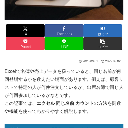
X
Facebook
はてブ
Pocket
LINE
コピー
2025.09.01
2025.09.02
Excelで名簿や売上データを扱っていると、同じ名前が何
回登場するかを数えたい場面があります。例えば、顧客リ
ストで特定の人が何件注文しているか、出席名簿で同じ人
が何回参加しているかなどです。
この記事では、
エクセル 同じ名前 カウント
の方法を関数
や機能を使ってわかりやすく解説します。