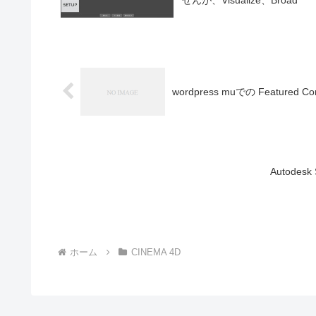
wordpress muでの Featured Co
Autodes
ホーム
CINEMA 4D