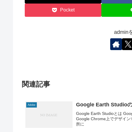
Pocket
admi
関連記事
Google Earth Stud
Adobe
Google Earth Studioとは 
Google Chrome上で
所に