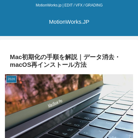
MotionWorks.jp | EDIT / VFX / GRADING
MotionWorks.JP
Mac初期化の手順を解説｜データ消去・
macOS再インストール方法
2026