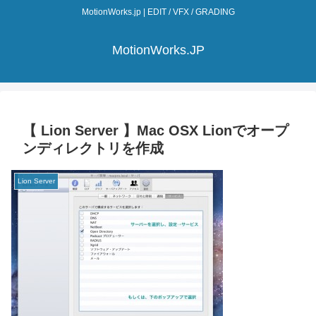
MotionWorks.jp | EDIT / VFX / GRADING
MotionWorks.JP
【 Lion Server 】Mac OSX Lionでオープ
ンディレクトリを作成
Lion Server