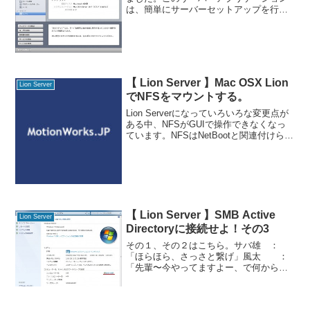
は、簡単にサーバーセットアップを行
い、iCalサーバーや、iChatサーバー、フ
ァイル共有、Webサーバーなどのサービ
スを一画面で簡単に操作できるようにし
たもの
【 Lion Server 】Mac OSX Lion
Lion Server
でNFSをマウントする。
Lion Serverになっていろいろな変更点が
ある中、NFSがGUIで操作できなくなっ
ています。NFSはNetBootと関連付けら
れ、サーバー管理のNetBootイメージのプ
ロトコルをNFSにした場合、自動的にON
になり、さらに自動で/e
【 Lion Server 】SMB Active
Lion Server
Directoryに接続せよ！その3
その１、その２はこちら。サバ雄 ：
「ほらほら、さっさと繋げ」風太 ：
「先輩〜今やってますよー、で何からや
るんです？」サバ雄 ：（何からって…
今やってると言ったのに…）「まずはド
メインに参加しないとな…」 まずはDNS