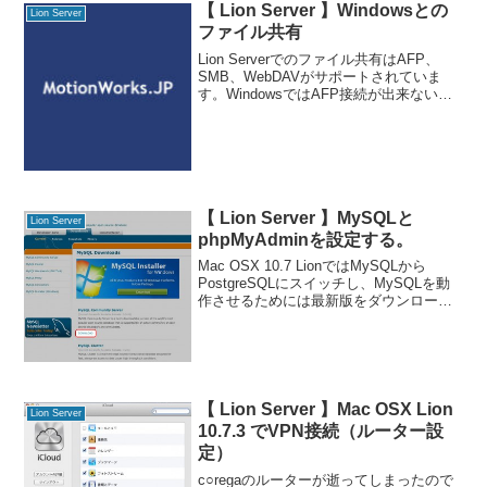
がきちんと稼働していて
【 Lion Server 】Windowsとの
Lion Server
ファイル共有
Lion Serverでのファイル共有はAFP、
SMB、WebDAVがサポートされていま
す。WindowsではAFP接続が出来ないの
でSMBもしくはWebDAVで接続すること
になります。 Mac側の設定Lion Serverの
サーバーアプリ
【 Lion Server 】MySQLと
Lion Server
phpMyAdminを設定する。
Mac OSX 10.7 LionではMySQLから
PostgreSQLにスイッチし、MySQLを動
作させるためには最新版をダウンロード
しインストールする必要があります。
MySQL : MySQL DownloadsMySQL
Commun
【 Lion Server 】Mac OSX Lion
Lion Server
10.7.3 でVPN接続（ルーター設
定）
c○regaのルーターが逝ってしまったので