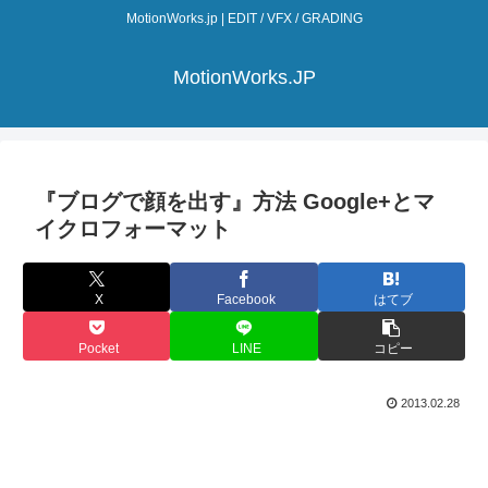
MotionWorks.jp | EDIT / VFX / GRADING
MotionWorks.JP
『ブログで顔を出す』方法 Google+とマ
イクロフォーマット
X
Facebook
はてブ
Pocket
LINE
コピー
2013.02.28