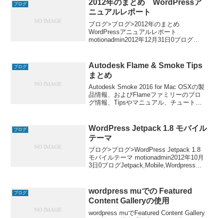
2012年のまとめ WordPressア
ブログ
ニュアルレポート
ブログ>ブログ>2012年のまとめ
WordPressアニュアルレポート
motionadmin2012年12月31日0ブログ
Jetpack,Lion Server,Wordpress 2012年も
終わりを迎えようとしています。2012年
の
Autodesk Flame & Smoke Tips
ブログ
まとめ
Autodesk Smoke 2016 for Mac OSXの製
品情報、およびFlameファミリーのブロ
グ情報、Tipsやマニュアル、チュートリ
アルなどの情報をまとめました。 オート
デスクサブスクリプションはAutodesk ID
と統合さ
WordPress Jetpack 1.8 モバイル
ブログ
テーマ
ブログ>ブログ>WordPress Jetpack 1.8
モバイルテーマ motionadmin2012年10月
3日0ブログJetpack,Mobile,Wordpress
WordPress Jetpack1.8でモバイルテーマ
の表示が
wordpress muでの Featured
ブログ
Content Galleryの使用
wordpress muでFeatured Content Gallery