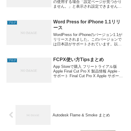
の使用する場合「設定ページが見つかり
ません。」と表示され設定できませんが
optionファイルを書き換えることで起動が
可能になります。 オプションファイルは
こちらを参照
Word Press for iPhone 1.1リリ
ブログ
ース
WordPress for iPhoneのバージョン1.1が
リリースされました。このバージョンで
は日本語がサポートされています。以前
のバージョンではポストできなかった不
具合が修正されています。関連記事はこ
ちら！:WordPress Jetp
FCPX使い方Tipsまとめ
ブログ
App Storeで購入 フリートライアル版
Apple Final Cut Pro X 製品情報 Apple -
サポート Final Cut Pro X Apple サポート
コミュニティ Final Cut Pro X Final Cu
Autodesk Flame & Smoke まとめ