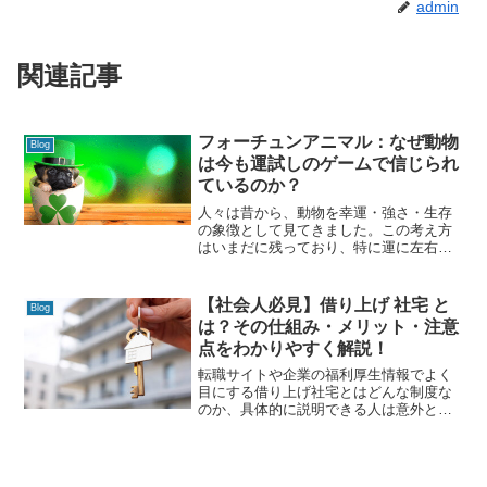
admin
関連記事
フォーチュンアニマル：なぜ動物
Blog
は今も運試しのゲームで信じられ
ているのか？
人々は昔から、動物を幸運・強さ・生存
の象徴として見てきました。この考え方
はいまだに残っており、特に運に左右さ
れるゲームでは、信じる対象を求めるプ
レイヤーにとって重要な意味を持ちま
す。 こうした古い信仰は、今や現代のテ
【社会人必見】借り上げ 社宅 と
Blog
クノロジーと交わり、理屈
は？その仕組み・メリット・注意
点をわかりやすく解説！
転職サイトや企業の福利厚生情報でよく
目にする借り上げ社宅とはどんな制度な
のか、具体的に説明できる人は意外と少
ないかもしれません。 借り上げ社宅って
普通の社宅とどう違うの？実際に住むと
なにが得なの？そんな疑問を持っている
方に向けて、この記事で