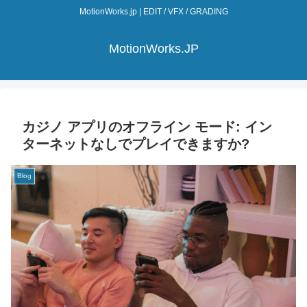
MotionWorks.jp | EDIT / VFX / GRADING
MotionWorks.JP
カジノ アプリのオフライン モード: イン
ターネットなしでプレイできますか?
Blog