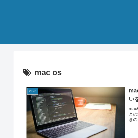
mac os
ma
2026
い
ma
との
きの