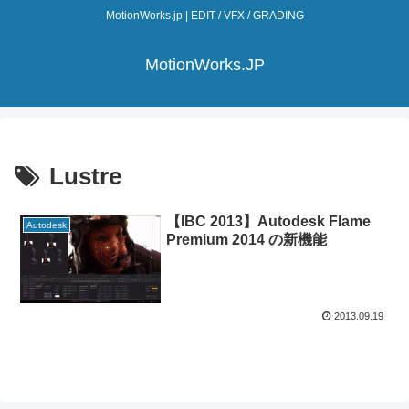
MotionWorks.jp | EDIT / VFX / GRADING
MotionWorks.JP
Lustre
【IBC 2013】Autodesk Flame
Autodesk
Premium 2014 の新機能
2013.09.19