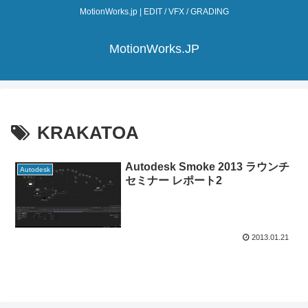
MotionWorks.jp | EDIT / VFX / GRADING
MotionWorks.JP
KRAKATOA
Autodesk Smoke 2013 ラウンチ
Autodesk
セミナー レポート2
2013.01.21