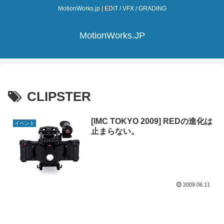
MotionWorks.jp | EDIT / VFX / GRADING
MotionWorks.JP
CLIPSTER
[IMC TOKYO 2009] REDの進化は
イベント
止まらない。
2009.06.11