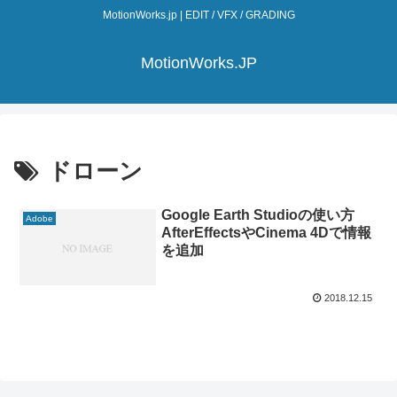
MotionWorks.jp | EDIT / VFX / GRADING
MotionWorks.JP
ドローン
Google Earth Studioの使い方
Adobe
AfterEffectsやCinema 4Dで情報
を追加
2018.12.15