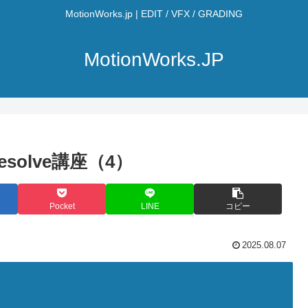
MotionWorks.jp | EDIT / VFX / GRADING
MotionWorks.JP
esolve講座（4）
Pocket
LINE
コピー
2025.08.07