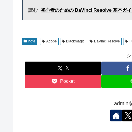
読む
初心者のための DaVinci Resolve 基本ガ
note
Adobe
Blackmagic
DaVinciResolve
F
シ
X
Pocket
admi