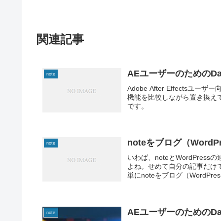
関連記事
AEユーザーのためのDaVi
note
Adobe After Effectsユーザ
機能を比較しながら置き換えて
です。
noteをブログ（Word
note
いわば、noteとWordPre
よね。せめて自分の記事だけ
単にnoteをブログ（WordPr
AEユーザーのためのDaVi
note