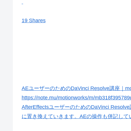
19 Shares
AEユーザーのためのDaVinci Resolve講座｜moti
https://note.mu/motionworks/m/mb318f395789
AfterEffectsユーザーのためのDaVinci Resol
に置き換えていきます。AEの操作も併記して