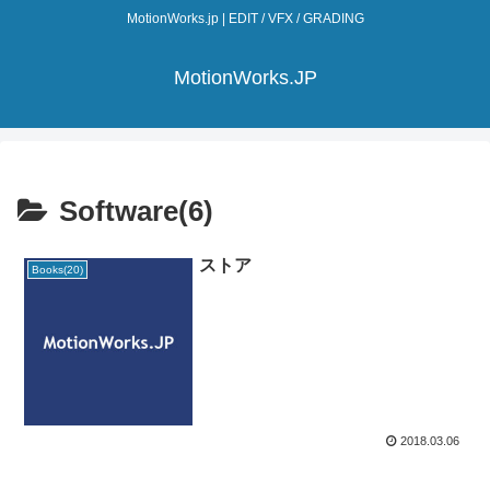
MotionWorks.jp | EDIT / VFX / GRADING
MotionWorks.JP
Software(6)
ストア
Books(20)
2018.03.06