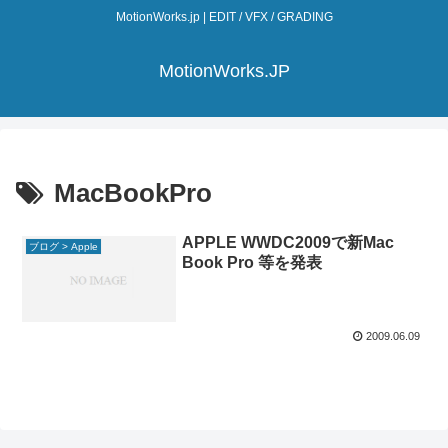
MotionWorks.jp | EDIT / VFX / GRADING
MotionWorks.JP
MacBookPro
APPLE WWDC2009で新Mac
ブログ > Apple
Book Pro 等を発表
2009.06.09