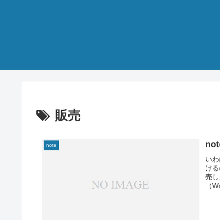
販売
no
note
いわ
ける
売し
（W