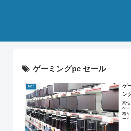
ゲーミングpc セール
ゲ
2025
ン
高性
ゲー
格が
ーミ