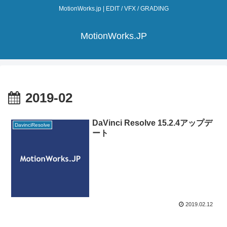
MotionWorks.jp | EDIT / VFX / GRADING
MotionWorks.JP
2019-02
DaVinci Resolve 15.2.4アップデ
DavinciResolve
ート
2019.02.12