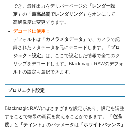
でき、最終出力をデリバーページの
「レンダー設
定」
の
「最高品質でレンダリング」
をオンにして、
高解像度に変更できます。
デコードに使用：
デフォルトは
「カメラメタデータ」
で、カメラで記
録されたメタデータを元にデコードします。
「プロ
ジェクト設定」
は、ここで設定した情報で全てのク
リップをデコードします。Blackmagic RAWのデフォ
ルトの設定も選択できます。
プロジェクト設定
Blackmagic RAWにはさまざまな設定があり、設定を調整
することで結果の画質を変えることができます。
「色温
度」
と
「ティント」
のパラメータは
「ホワイトバランス」