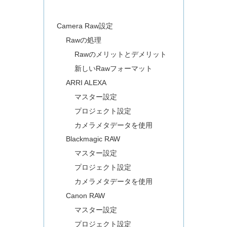
Camera Raw設定
Rawの処理
Rawのメリットとデメリット
新しいRawフォーマット
ARRI ALEXA
マスター設定
プロジェクト設定
カメラメタデータを使用
Blackmagic RAW
マスター設定
プロジェクト設定
カメラメタデータを使用
Canon RAW
マスター設定
プロジェクト設定