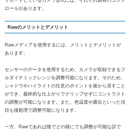
サポートしているカメラ形式には、それぞれ固有のコント
ロールがあります。
Rawのメリットとデメリット
Rawメディアを使用するには、メリットとデメリットが
あります。
センサーのデータを使用するため、カメラが収録できるフ
ルダイナミックレンジを調整可能になります。そのため、
シャドウやハイライトの任意のポイントを後から戻すこと
ができ、最終的な仕上がりでクリップせずにコントラスト
の調整が可能になります。また、色温度や露出といった項
目も後処理で調整可能になります。
一方、Rawであれば後でどの様にでも調整が可能な訳で