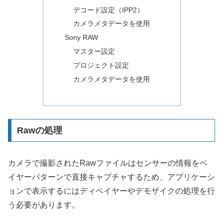
デコード設定（IPP2）
カメラメタデータを使用
Sony RAW
マスター設定
プロジェクト設定
カメラメタデータを使用
Rawの処理
カメラで撮影されたRawファイルはセンサーの情報をベ
イヤーパターンで直接キャプチャするため、アプリケーシ
ョンで表示するにはディベイヤーやデモザイクの処理を行
う必要があります。