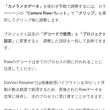
「カメラメタデータ」
を使わず手動で調整するには、カラ
ーページの
「Camera Rawパレット」
で
「クリップ」
を選
択してクリップ毎に調整します。
プロジェクト設定の
「デコードで使用」
を
「プロジェクト
設定」
に変更すると、調整した項目を一括して反映できま
す。
Rawのデコードは全てのプロセスの前に行われることに
注意してください。
DaVinci Resolveでは画像処理パイプラインを32ビット浮
動小数点精度で処理するため、変換されたRawデータを
忠実に保存し、次のプロセスに受け渡すことができます。