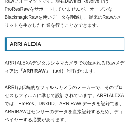
Rawフォーマットです。現在DaVinci Resolveでは
ProResRawをサポートしていませんが、オープンな
BlackmagicRawを使いデータを削減し、従来のRawのメ
リットを生かした作業を行うことができます。
ARRI ALEXA
ARRI ALEXAデジタルシネマカメラで収録されるRawメデ
ィアは
「ARRIRAW」（.ari）
と呼ばれます。
ARRI は伝統的なフィルムカメラのメーカーで、そのプロ
セスもフィルムに準じて設計されています。ARRI ALEXA
では、ProRes、DNxHD、ARRIRAW データを記録でき、
ARRIRAWはセンサーのデータを直接記録するため、ディ
ベイヤーする必要があります。