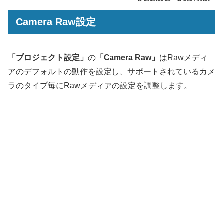
Camera Raw設定
「プロジェクト設定」
の
「Camera Raw」
はRawメディ
アのデフォルトの動作を設定し、サポートされているカメ
ラのタイプ毎にRawメディアの設定を調整します。