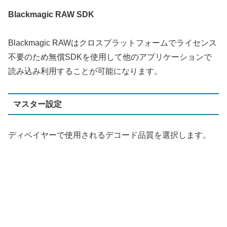
Blackmagic RAW SDK
Blackmagic RAWはクロスプラットフォームでライセンス
不要のため無償SDKを使用して他のアプリケーションで
読み込み利用することが可能になります。
マスター設定
ディベイヤーで使用されるデコード品質を選択します。