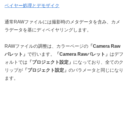
ベイヤー処理とデモザイク
通常RAWファイルには撮影時のメタデータを含み、カメ
ラデータを基にディベイヤリングします。
RAWファイルの調整は、カラーページの
「Camera Raw
パレット」
で行います。
「Camera Rawパレット」
はデフ
ォルトでは
「プロジェクト設定」
になっており、全てのク
リップが
「プロジェクト設定」
のパラメータと同じになり
ます。