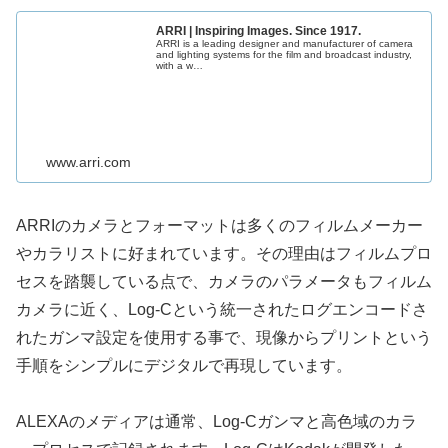
ARRI | Inspiring Images. Since 1917.
ARRI is a leading designer and manufacturer of camera
and lighting systems for the film and broadcast industry,
with a w…
www.arri.com
ARRIのカメラとフォーマットは多くのフィルムメーカー
やカラリストに好まれています。その理由はフィルムプロ
セスを踏襲している点で、カメラのパラメータもフィルム
カメラに近く、Log-Cという統一されたログエンコードさ
れたガンマ設定を使用する事で、現像からプリントという
手順をシンプルにデジタルで再現しています。
ALEXAのメディアは通常、Log-Cガンマと高色域のカラ