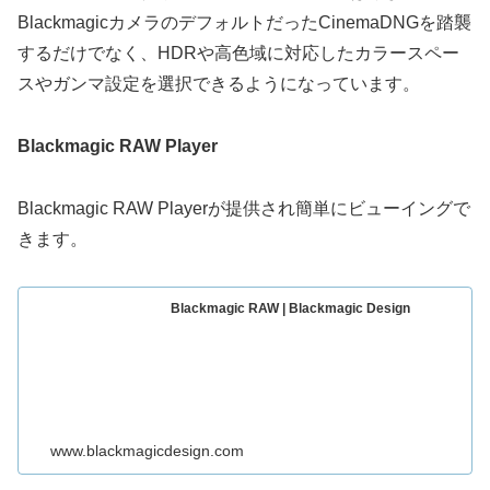
BlackmagicカメラのデフォルトだったCinemaDNGを踏襲
するだけでなく、HDRや高色域に対応したカラースペー
スやガンマ設定を選択できるようになっています。
Blackmagic RAW Player
Blackmagic RAW Playerが提供され簡単にビューイングで
きます。
Blackmagic RAW | Blackmagic Design
www.blackmagicdesign.com