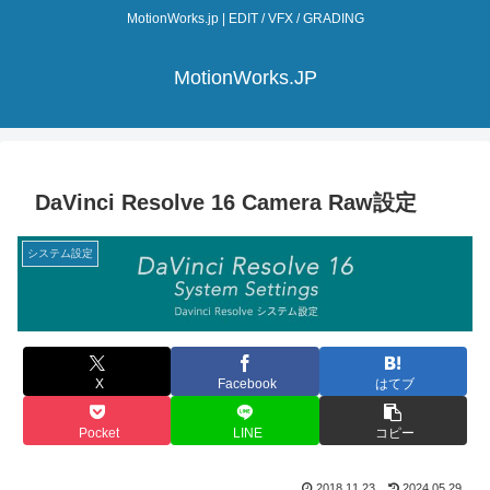
MotionWorks.jp | EDIT / VFX / GRADING
MotionWorks.JP
DaVinci Resolve 16 Camera Raw設定
システム設定
X
Facebook
はてブ
Pocket
LINE
コピー
2018.11.23
2024.05.29