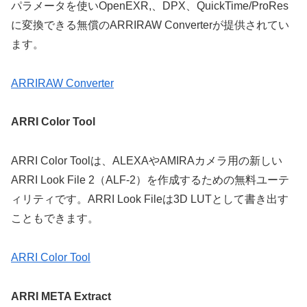
パラメータを使いOpenEXR,、DPX、QuickTime/ProRes
に変換できる無償のARRIRAW Converterが提供されてい
ます。
ARRIRAW Converter
ARRI Color Tool
ARRI Color Toolは、ALEXAやAMIRAカメラ用の新しい
ARRI Look File 2（ALF-2）を作成するための無料ユーテ
ィリティです。ARRI Look Fileは3D LUTとして書き出す
こともできます。
ARRI Color Tool
ARRI META Extract