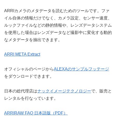
ARRIカメラのメタデータを読むためのツールです。ファ
イル自体の情報だけでなく、カメラ設定、センサー速度、
ルックファイルなどの静的情報や、レンズデータシステム
を使用した場合はレンズデータなど撮影中に変化する動的
なメタデータを抽出できます。
ARRI META Extract
オフィシャルのページから
ALEXAのサンプルフッテージ
をダウンロードできます。
日本の総代理店は
ナックイメージテクノロジー
で、販売と
レンタルを行なっています。
ARRIRAW FAQ 日本語版（PDF）