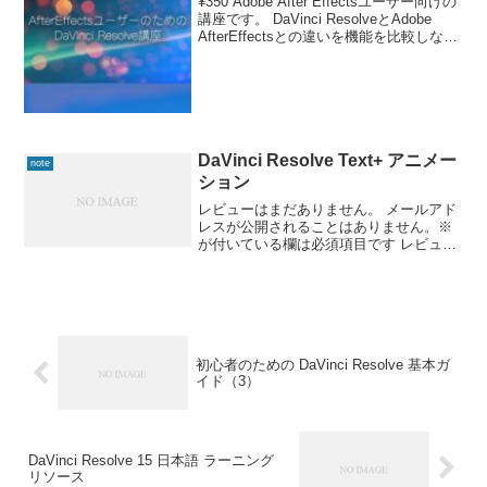
¥350 Adobe After Effectsユーザー向けの
講座です。 DaVinci ResolveとAdobe
AfterEffectsとの違いを機能を比較しなが
ら置き換えていきます。基本的には、合
成コンポジティングのFusionとの
DaVinci Resolve Text+ アニメー
note
ション
レビューはまだありません。 メールアド
レスが公開されることはありません。※
が付いている欄は必須項目です レビュー*
名前* メール* Δ
初心者のための DaVinci Resolve 基本ガ
イド（3）
DaVinci Resolve 15 日本語 ラーニング
リソース