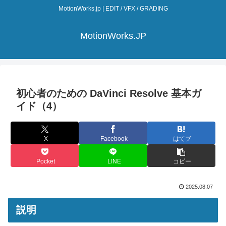
MotionWorks.jp | EDIT / VFX / GRADING
MotionWorks.JP
初心者のための DaVinci Resolve 基本ガ
イド（4）
X
Facebook
はてブ
Pocket
LINE
コピー
2025.08.07
説明