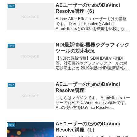
AEユーザーのためのDaVinci
note
Resolve講座（6）
Adobe After Effectsユーザー向けの講座
です。 DaVinci ResolveとAdobe
AfterEffectsとの違いを機能を比較しなが
ら置き換えていきます。基本的には、合
成コンポジティングのFusionとの比較で
す。
NDI最新情報-機器やグラフィック
note
ツールの対応状況
【NDIの最新情報】SDI/HDMIからNDI
等、対応機器やグラフィックツールの対
応状況まとめ 2019年版のNDI最新情報-機
器やグラフィックツールの対応状況で
す。 NDIとは Network Device
Interface（NDI）は
AEユーザーのためのDaVinci
note
Resolve講座
こちらはマガジンです。 AfterEffectsユー
ザーのためのDaVinci Resolve講座です。
AEの使い方をDaVinci Resolve
（Fusion）に置き換えていきます。AEの
操作も併記しているので1粒で2度美味し
い感じで
AEユーザーのためのDaVinci
note
Resolve講座（1）