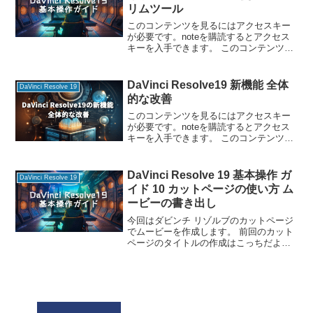
リムツール
このコンテンツを見るにはアクセスキー
が必要です。noteを購読するとアクセス
キーを入手できます。 このコンテンツを
見るにはアクセスキーが必要です。note
を購読するとアクセスキーを入手できま
す。 パスワード:
DaVinci Resolve19 新機能 全体
DaVinci Resolve 19
的な改善
このコンテンツを見るにはアクセスキー
が必要です。noteを購読するとアクセス
キーを入手できます。 このコンテンツを
見るにはアクセスキーが必要です。note
を購読するとアクセスキーを入手できま
す。 パスワード:
DaVinci Resolve 19 基本操作 ガ
DaVinci Resolve 19
イド 10 カットページの使い方 ム
ービーの書き出し
今回はダビンチ リゾルブのカットページ
でムービーを作成します。 前回のカット
ページのタイトルの作成はこっちだよ！
ねえ、ずんだもん完成したムービーを書
き出すにはどうするの？ カットページに
は「クイックエクスポート」っていう機
能があって、すぐ