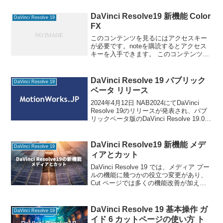
DaVinci Resolve19 新機能 Color
DaVinci Resolve 19
FX
このコンテンツを見るにはアクセスキー
が必要です。noteを購読するとアクセス
キーを入手できます。 このコンテンツを
見るにはアクセスキーが必要です。note
を購読するとアクセスキーを入手できま
す。 パスワード:
DaVinci Resolve 19 パブリック
DaVinci Resolve 19
ベータ リリース
2024年4月12日 NAB2024にてDaVinci
Resolve 19のリリースが発表され、パブ
リックベータ版のDaVinci Resolve 19.0
beta1が公開されました。 このリリース
には新しいパワフルなDaVinci N
DaVinci Resolve19 新機能 メデ
DaVinci Resolve 19
ィアとカット
DaVinci Resolve 19 では、メディア プー
ルの機能に幾つかの役立つ変更があり、
Cut ページでは多くの機能改善が加えら
れ、ライブ TV の編集、制作、放送用の
アップデートが行われました。 DaVinci
Resolve19の
DaVinci Resolve 19 基本操作 ガ
DaVinci Resolve 19
イド 6 カットページの使い方 ト