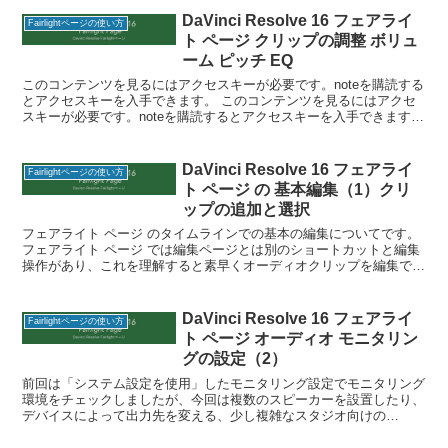
の表示」や「ビデオとオーデ
DaVinci Resolve 16 フェアライ
Fairlightページの使い方
ト ページ クリップの調整 ボリュ
ーム ピッチ EQ
このコンテンツを見るにはアクセスキーが必要です。noteを購読する
とアクセスキーを入手できます。 このコンテンツを見るにはアクセ
スキーが必要です。noteを購読するとアクセスキーを入手できます。
パスワード:
DaVinci Resolve 16 フェアライ
Fairlightページの使い方
ト ページ の 基本編集（1）クリ
ップの追加と選択
フェアライト ページ のタイムラインでの基本の編集についてです。
フェアライト ページ では編集ページとは別のショートカットと編集
操作があり、これを理解すると素早くオーディオクリップを編集でき
ます。 編集ページとの大きな違いは、「リップルモー
DaVinci Resolve 16 フェアライ
Fairlightページの使い方
ト ページ オーディオ モニタリン
グの設定（2）
前回は「システム設定を使用」したモニタリング設定でモニタリング
環境をチェックしましたが、今回は複数のスピーカーを設置したり、
デバイスによって出力先を変える、少し複雑なスタジオ向けの
DaVinci Resolve 15での「手動設定」です。