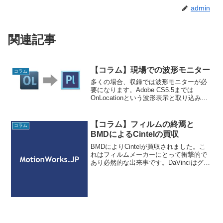
admin
関連記事
【コラム】現場での波形モニター
コラム
多くの場合、収録では波形モニターが必
要になります。Adobe CS5.5までは
OnLocationという波形表示と取り込みを
同時に行うソフトウェアがありました。
（元はSerious Magic DV Rack）このソフ
トウェアは2012年4
【コラム】フィルムの終焉と
コラム
BMDによるCintelの買収
BMDによりCintelが買収されました。こ
れはフィルムメーカーにとって衝撃的で
あり必然的な出来事です。DaVinciはグレ
ーディングツールとして有名ですがCintel
とは深い関わりがあります。これにはモ
ーションピクチャーの歴史を振り返る必