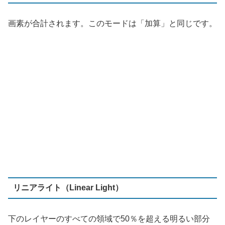
リニアライト（Linear Light）
下のレイヤーのすべての領域で50％を超える明るい部分
は「覆い焼き（リニア）」され、下のレイヤーの50％未
満の暗い部分は「焼き込み（リニア）」になります。この
モードでは画像のコントラストが強くなります。