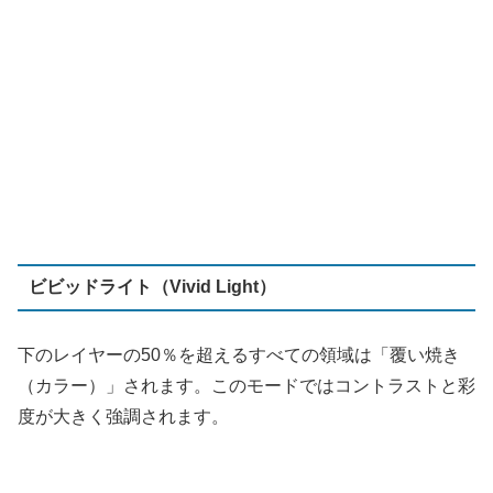
下のレイヤーの50％を超えるすべての領域は「覆い焼き
（カラー）」されます。このモードではコントラストと彩
度が大きく強調されます。
不明（Unknown）
XMLやAAFプロジェクトファイルをインポートするとき
に、使用できない合成モードの場合
「不明」
に設定されま
す。実際には
「ノーマル」
と同じです。
不透明度
各クリップにある不透明度パラメータで0（透明）から