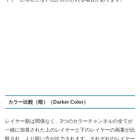
カラー比較（暗）（Darker Color）
レイヤー順は関係なく、3つのカラーチャンネルの全てが
一緒に加算された上のレイヤーと下のレイヤーの画素が比
較され、より暗い方が出力されます。それぞれのレイヤー
の暗い部分を優先する場合には便利です。「比較（暗）」
と異なり、常に2つのレイヤーの特定の色になります