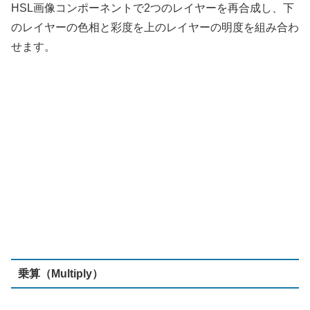
乗算（Multiply）
レイヤー順は関係なく、両方のレイヤーのそれぞれの画素
が乗算されます。いずれかの画像の黒の領域は保存され、
一方、白の領域は出力される画像に影響を与えません。両
方の画像の最も暗い部分を強調する効果があります。