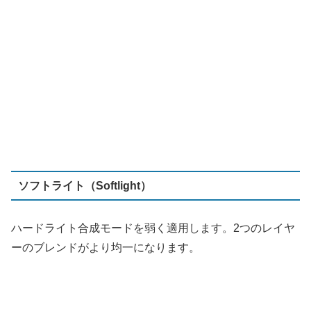
ハードライト合成モードを弱く適用します。2つのレイヤ
ーのブレンドがより均一になります。
減算（Subtract）
上のレイヤーの画素から下のレイヤーの画素が差し引かれ