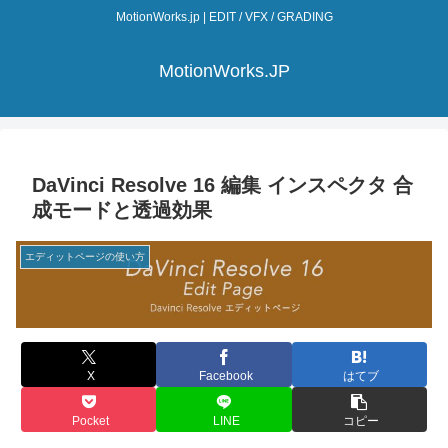
MotionWorks.jp | EDIT / VFX / GRADING
MotionWorks.JP
DaVinci Resolve 16 編集 インスペクタ 合
成モードと透過効果
エディットページの使い方
X
Facebook
はてブ
Pocket
LINE
コピー