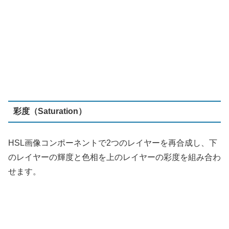
のレイヤーの輝度と色相を上のレイヤーの彩度を組み合わ
せます。
スクリーン（Screen）
レイヤー順は関係なく、各レイヤーの画素の値を反転して
乗算し、その結果を反転します。乗算の逆で、両方の画像