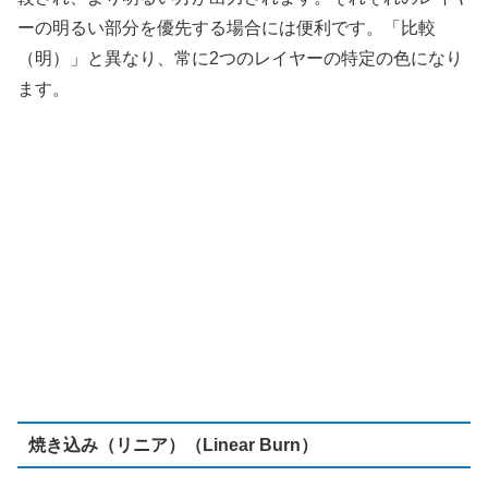
焼き込み（リニア）（Linear Burn）
レイヤー順は関係なく、画素が合計され合計から1が減算
されます 。片方のレイヤーの白色の領域は、別のレイヤ
ーが透けて見え、レイヤーの色や暗い部分は、相互に作用
してより濃く暗くなります。