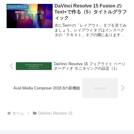
ると、今まで「メディアプール」だった
DaVinci Resolve 15 Fusion の
DavinciResolve
場所が「エ
Text+で作る（5）タイトルグラフ
ィック
次にText+の「レイアウト」タブを見てみ
ましょう。レイアウトタブはインスペク
タの「テキスト」タブの隣にあります。
前のページはこちら。 今回はチュートリ
アル形式なので1番から見ることをお勧め
します。 「レイアウト」タブのドロップ
ダウンでレ
DaVinci Resolve 16 フェアライト ページ
オーディオ モニタリングの設定（1）
Avid Media Composer 2018.8の新機能
ホーム
DaVinci Resolve 15