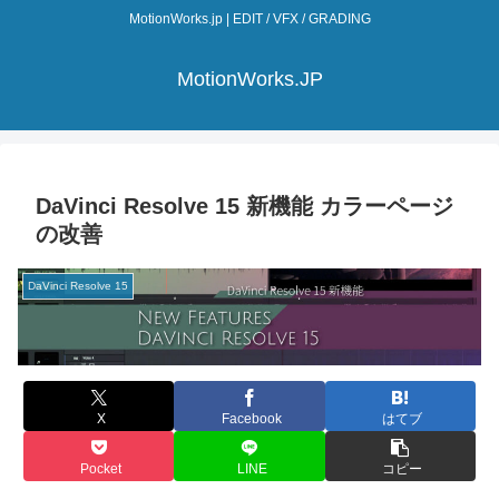
MotionWorks.jp | EDIT / VFX / GRADING
MotionWorks.JP
DaVinci Resolve 15 新機能 カラーページ
の改善
DaVinci Resolve 15
X
Facebook
はてブ
Pocket
LINE
コピー