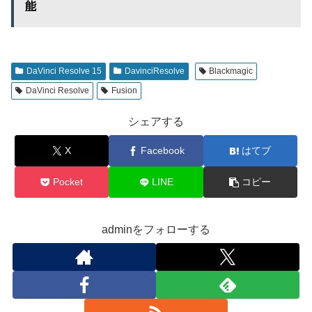
能
DaVinci Resolve 15
DavinciResolve
Blackmagic
DaVinci Resolve
Fusion
シェアする
X
Facebook
はてブ
Pocket
LINE
コピー
adminをフォローする