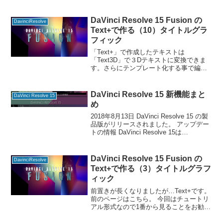
番から見ることをお勧めします。 Fusion
ページの使い方 Text+で作成した
「Template」ノードに青い三角形があり
DaVinci Resolve 15 Fusion の
DavinciResolve
ます。
Text+で作る（10）タイトルグラ
フィック
「Text+」で作成したテキストは
「Text3D」で３Dテキストに変換できま
す。さらにテンプレート化する事で編集
ページで使えるようになります。After
Effectsの3DテキストやCinema 4D Liteを
使った3Dシーン、Elem
DaVinci Resolve 15 新機能まと
DaVinci Resolve 15
め
2018年8月13日 DaVinci Resolve 15 の製
品版がリリースされました。 アップデー
トの情報 DaVinci Resolve 15は
BlackmagicのサポートWebサイトからダ
ウンロードできます。（製品版、無償版
も同様
DaVinci Resolve 15 Fusion の
DavinciResolve
Text+で作る（3）タイトルグラフ
ィック
前置きが長くなりましたが…Text+です。
前のページはこちら。 今回はチュートリ
アル形式なので1番から見ることをお勧め
します。 編集ページの左上にある「エフ
ェクトライブラリ」のタブをクリックす